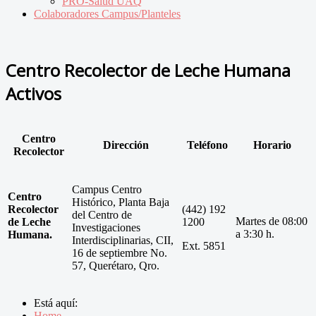
PRO-Salud UAQ
Colaboradores Campus/Planteles
Centro Recolector de Leche Humana
Activos
Centro
Dirección
Teléfono
Horario
Recolector
Campus Centro
Centro
Histórico, Planta Baja
Recolector
(442) 192
del Centro de
Martes de 08:00
de Leche
1200
Investigaciones
a 3:30 h.
Humana.
Interdisciplinarias, CII,
Ext. 5851
16 de septiembre No.
57, Querétaro, Qro.
Está aquí:
Home