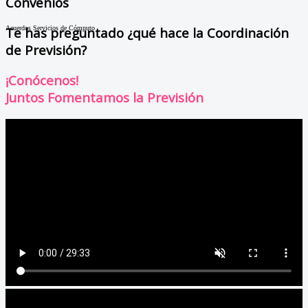
Convenios
Acuerdos Servicios de Cómputo
Te has preguntado ¿qué hace la Coordinación
de Previsión?
¡Conócenos!
Juntos Fomentamos la Previsión