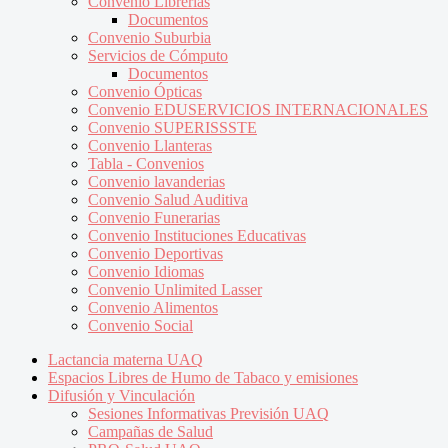
Convenio Librerías
Documentos
Convenio Suburbia
Servicios de Cómputo
Documentos
Convenio Ópticas
Convenio EDUSERVICIOS INTERNACIONALES
Convenio SUPERISSSTE
Convenio Llanteras
Tabla - Convenios
Convenio lavanderias
Convenio Salud Auditiva
Convenio Funerarias
Convenio Instituciones Educativas
Convenio Deportivas
Convenio Idiomas
Convenio Unlimited Lasser
Convenio Alimentos
Convenio Social
Lactancia materna UAQ
Espacios Libres de Humo de Tabaco y emisiones
Difusión y Vinculación
Sesiones Informativas Previsión UAQ
Campañas de Salud